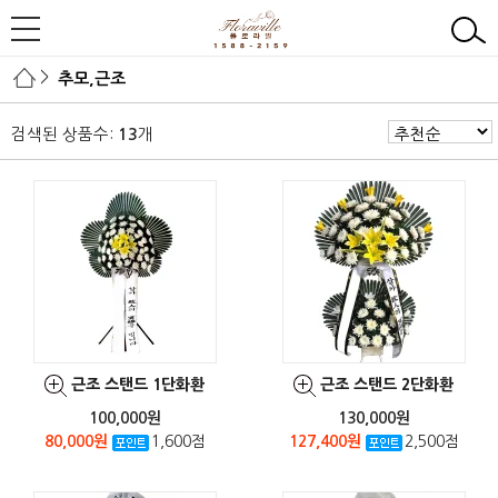
>
추모,근조
검색된 상품수:
개
13
근조 스탠드 1단화환
근조 스탠드 2단화환
100,000원
130,000원
80,000원
1,600점
127,400원
2,500점