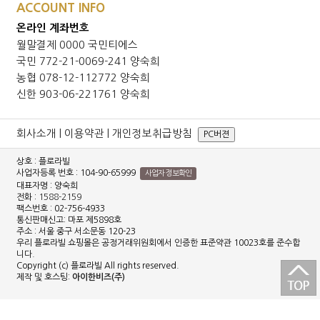
ACCOUNT INFO
온라인 계좌번호
월말결제 0000 국민티에스
국민 772-21-0069-241 양숙희
농협 078-12-112772 양숙희
신한 903-06-221761 양숙희
회사소개
|
이용약관
|
개인정보취급방침
PC버젼
상호 : 플로라빌
사업자등록 번호 : 104-90-65999
사업자 정보확인
대표자명 : 양숙희
전화 :
1588-2159
팩스번호 : 02-756-4933
통신판매신고: 마포 제5898호
주소 : 서울 중구 서소문동 120-23
우리 플로라빌 쇼핑몰은 공정거래위원회에서 인증한 표준약관 10023호를 준수합
니다.
Copyright (c) 플로라빌 All rights reserved.
제작 및 호스팅:
아이한비즈(주)