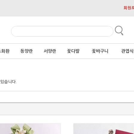
회원
조화환
동양란
서양란
꽃다발
꽃바구니
관엽식
 있습니다.