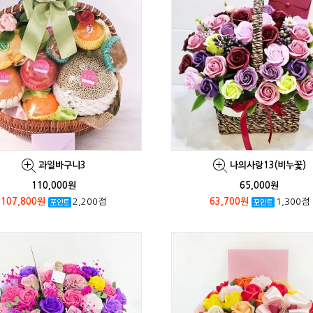
과일바구니3
나의사랑13(비누꽃)
110,000원
65,000원
107,800원
2,200점
63,700원
1,300점