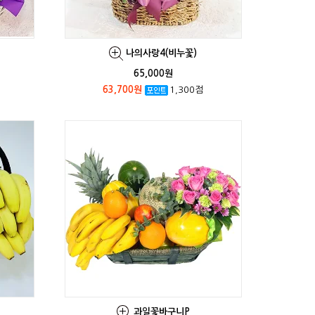
나의사랑4(비누꽃)
65,000원
63,700원
1,300점
과일꽃바구니P