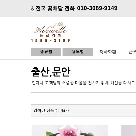
010-3089-9149
전국 꽃배달 전화
종류별
용도별
축하화환
근
출산,문안
언제나 고객님의 소중한 마음을 전하기 위해 최선을 다하고
검색된 상품수:
43
개