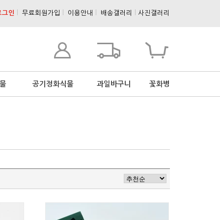
로그인
l
무료회원가입
l
이용안내
l
배송갤러리
l
사진갤러리
물
공기정화식물
과일바구니
꽃화병