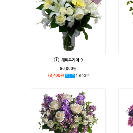
해피투게더-9
80,000원
78,400원
1,600점